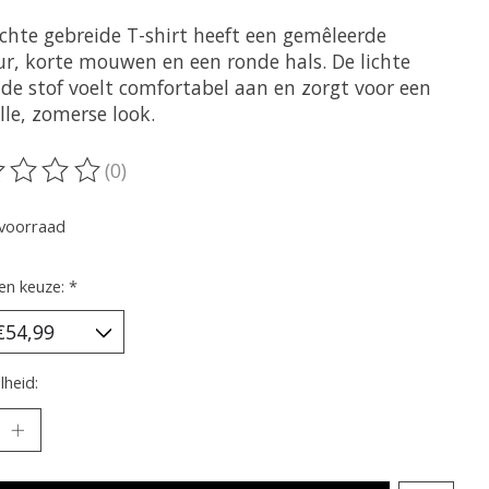
achte gebreide T-shirt heeft een gemêleerde
ur, korte mouwen en een ronde hals. De lichte
ide stof voelt comfortabel aan en zorgt voor een
olle, zomerse look.
(0)
oordeling van dit product is
0
van de 5
voorraad
en keuze:
*
heid: