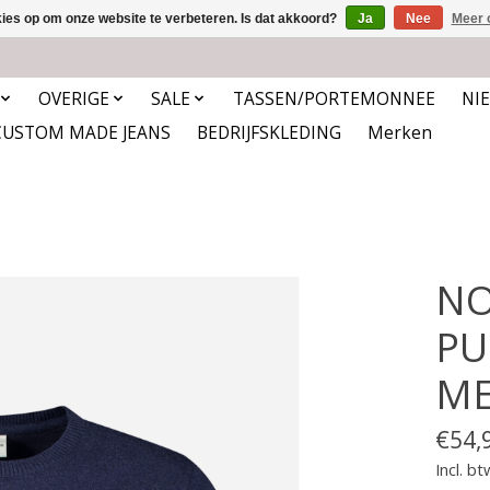
kies op om onze website te verbeteren. Is dat akkoord?
Ja
Nee
Meer 
OVERIGE
SALE
TASSEN/PORTEMONNEE
NI
CUSTOM MADE JEANS
BEDRIJFSKLEDING
Merken
NO
PU
ME
€54,
Incl. bt