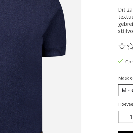
Dit z
textu
gebre
stijlv
De be
Op 
Maak e
Hoeveel