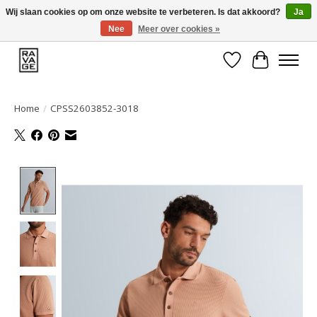
Wij slaan cookies op om onze website te verbeteren. Is dat akkoord?
Ja
Nee
Meer over cookies »
EEN GROOT ASSORTIMENT VAN TOP MERKEN!
Verlanglijst
Winkelwa
Home
/
CPSS2603852-3018
Product image slideshow Items