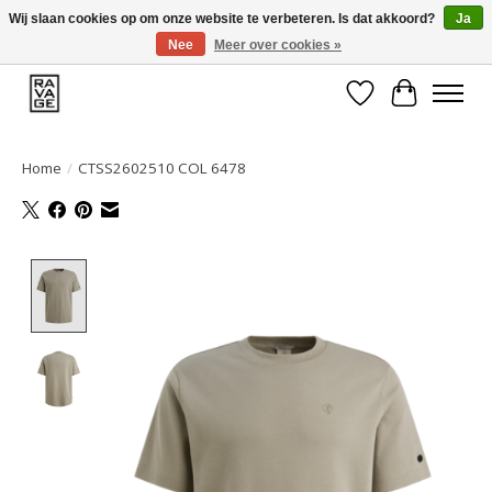
Wij slaan cookies op om onze website te verbeteren. Is dat akkoord?
Ja
Nee
Meer over cookies »
EEN GROOT ASSORTIMENT VAN TOP MERKEN!
Verlanglijst
Winkelwa
Home
/
CTSS2602510 COL 6478
Product image slideshow Items