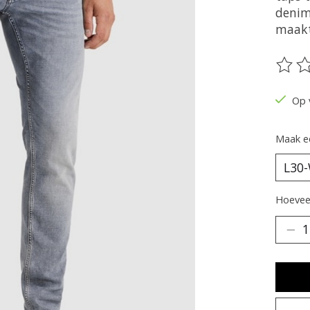
denim
maakt
De be
Op 
Maak e
Hoeveel