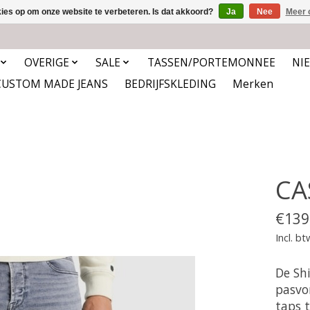
kies op om onze website te verbeteren. Is dat akkoord?
Ja
Nee
Meer 
OVERIGE
SALE
TASSEN/PORTEMONNEE
NI
CUSTOM MADE JEANS
BEDRIJFSKLEDING
Merken
CA
€139
Incl. bt
De Sh
pasvor
taps 