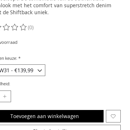
look met het comfort van superstretch denim
 de Shiftback uniek.
(0)
oordeling van dit product is
0
van de 5
voorraad
en keuze:
*
heid:
Toevoegen aan winkelwagen