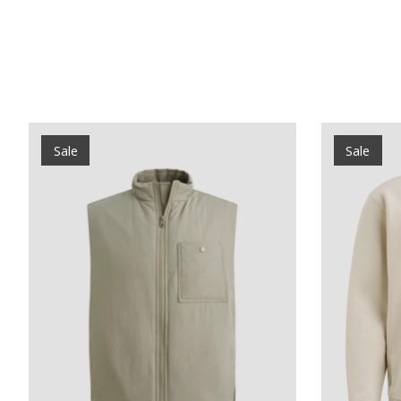
Items van productcarrousel
Sale
Sale