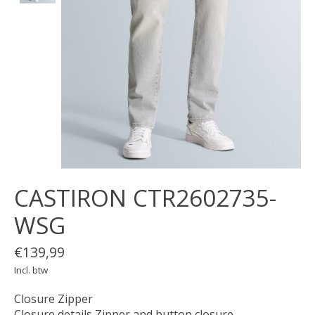
CASTIRON CTR2602735-
WSG
€139,99
Incl. btw
Closure Zipper
Closure details Zipper and button closure