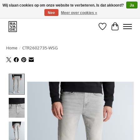
Wij slaan cookies op om onze website te verbeteren. Is dat akkoord?
Ja
Nee
Meer over cookies »
EEN GROOT ASSORTIMENT VAN TOP MERKEN!
Verlanglijst
Winkelwa
Home
/
CTR2602735-WSG
Product image slideshow Items