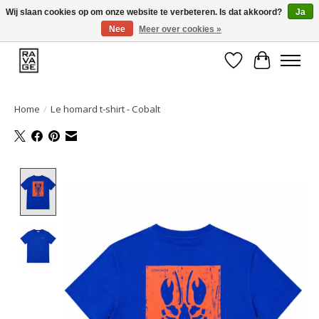
Wij slaan cookies op om onze website te verbeteren. Is dat akkoord?
Ja
Nee
Meer over cookies »
EEN GROOT ASSORTIMENT VAN TOP MERKEN!
Verlanglijst
Winkelwa
Home
/
Le homard t-shirt - Cobalt
Product image slideshow Items