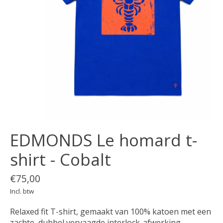
EDMONDS Le homard t-
shirt - Cobalt
€75,00
Incl. btw
Relaxed fit T-shirt, gemaakt van 100% katoen met een
zachte, dubbel vervaagde interlock-afwerking.