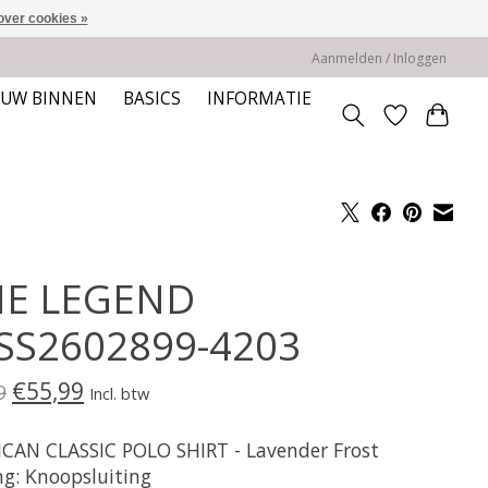
over cookies »
Aanmelden / Inloggen
EUW BINNEN
BASICS
INFORMATIE
E LEGEND
SS2602899-4203
€55,99
9
Incl. btw
CAN CLASSIC POLO SHIRT - Lavender Frost
ng: Knoopsluiting