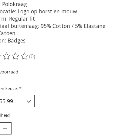
: Polokraag
locatie: Logo op borst en mouw
m: Regular fit
iaal buitenlaag: 95% Cotton / 5% Elastane
 Katoen
on: Badges
(0)
oordeling van dit product is
0
van de 5
voorraad
en keuze:
*
heid: