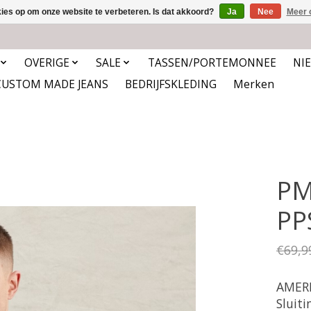
kies op om onze website te verbeteren. Is dat akkoord?
Ja
Nee
Meer 
OVERIGE
SALE
TASSEN/PORTEMONNEE
NI
CUSTOM MADE JEANS
BEDRIJFSKLEDING
Merken
PM
PP
€69,9
AMERI
Sluiti