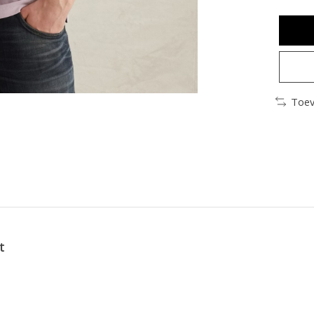
Toev
t