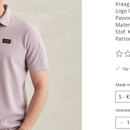
Kraag
Logo 
Pasvor
Mater
Stof:
Patro
De be
Op 
Maak e
Hoeveel