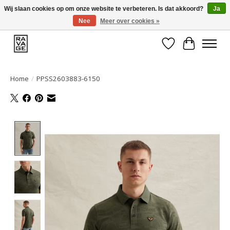
Wij slaan cookies op om onze website te verbeteren. Is dat akkoord?
Ja
Nee
Meer over cookies »
EEN GROOT ASSORTIMENT VAN TOP MERKEN!
Verlanglijst
Winkelwa
Home
/
PPSS2603883-6150
Product image slideshow Items