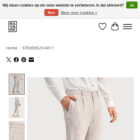
Wij slaan cookies op om onze website te verbeteren. Is dat akkoord?
Ja
Nee
Meer over cookies »
EEN GROOT ASSORTIMENT VAN TOP MERKEN!
Verlanglijst
Winkelwa
Home
/
STEVENS26-M11
Product image slideshow Items