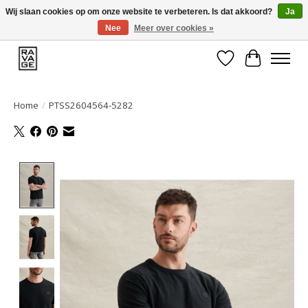
Wij slaan cookies op om onze website te verbeteren. Is dat akkoord?
Ja
Nee
Meer over cookies »
EEN GROOT ASSORTIMENT VAN TOP MERKEN!
Verlanglijst
Winkelwa
Home
/
PTSS2604564-5282
Product image slideshow Items