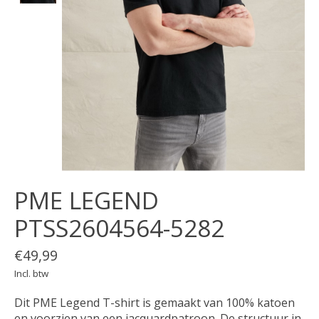
PME LEGEND
PTSS2604564-5282
€49,99
Incl. btw
Dit PME Legend T-shirt is gemaakt van 100% katoen
en voorzien van een jacquardpatroon. De structuur in