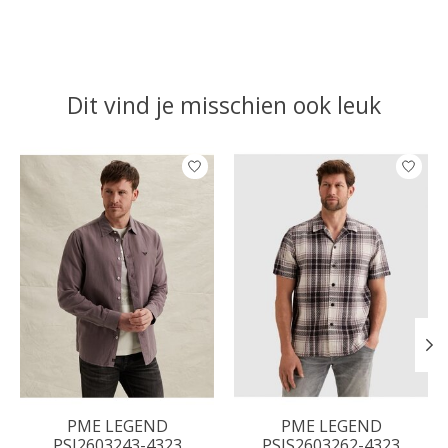
Dit vind je misschien ook leuk
Items van productcarrousel
PME LEGEND
PME LEGEND
PSI2603243-4323
PSIS2603262-4323