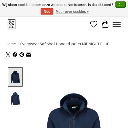
Wij slaan cookies op om onze website te verbeteren. Is dat akkoord?
Ja
Nee
Meer over cookies »
EEN GROOT ASSORTIMENT VAN TOP MERKEN!
Verlanglijst
Winkelwa
Home
/
Everywear Softshell Hooded Jacket MIDNIGHT BLUE
Product image slideshow Items